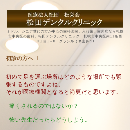
ミドル、シニア世代の方が中心の歯科医院。入れ歯、歯周病なら札幌
市中央区の歯科、松田デンタルクリニック 札幌市中央区南11条西
13丁目1－8 グランルミネ山鼻１F
初診の方へ Ⅰ
初めて足を運ぶ場所はどのような場所でも緊
張するものですよね。
それが医療機関となると尚更だと思います。
痛くされるのではないか？
怖い先生だったらどうしよう。