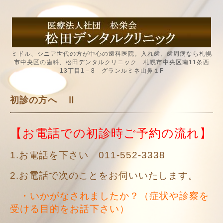
ミドル、シニア世代の方が中心の歯科医院。入れ歯、歯周病なら札幌
市中央区の歯科、松田デンタルクリニック 札幌市中央区南11条西
13丁目1－8 グランルミネ山鼻１F
初診の方へ Ⅱ
【お電話での初診時ご予約の流れ】
1.お電話を下さい 011-552-3338
2.お電話で次のことをお伺いいたします。
・いかがなされましたか？（症状や診察を
受ける目的をお話下さい）