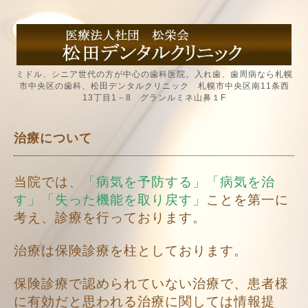
ミドル、シニア世代の方が中心の歯科医院。入れ歯、歯周病なら札幌
市中央区の歯科、松田デンタルクリニック 札幌市中央区南11条西
13丁目1－8 グランルミネ山鼻１F
治療について
当院では
、「病気を予防する」「病気を治
す」「失った機能を取り戻す」
ことを第一に
考え、診療を行っております。
治療は保険診療を柱としております。
保険診療で認められていない治療で、患者様
に有効だと思われる治療に関しては情報提