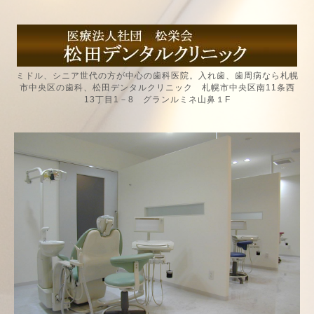
ミドル、シニア世代の方が中心の歯科医院。入れ歯、歯周病なら札幌
市中央区の歯科、松田デンタルクリニック 札幌市中央区南11条西
13丁目1－8 グランルミネ山鼻１F