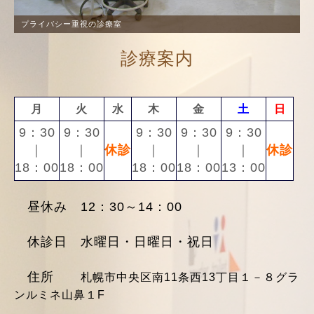
プライバシー重視の診療室
診療案内
月
火
水
木
金
土
日
9：30
9：30
9：30
9：30
9：30
｜
｜
休診
｜
｜
｜
休診
18：00
18：00
18：00
18：00
13：00
昼休み 12：30～14：00
休診日 水曜日・日曜日・祝日
住所
札幌市中央区南11条西13丁目１－８
グラ
ンルミネ山鼻１F