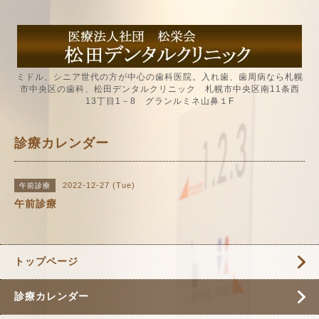
ミドル、シニア世代の方が中心の歯科医院。入れ歯、歯周病なら札幌
市中央区の歯科、松田デンタルクリニック 札幌市中央区南11条西
13丁目1－8 グランルミネ山鼻１F
診療カレンダー
2022-12-27 (Tue)
午前診療
午前診療
トップページ
診療カレンダー